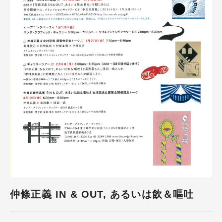
仲條正義 IN & OUT, あるいは飲＆嘔吐