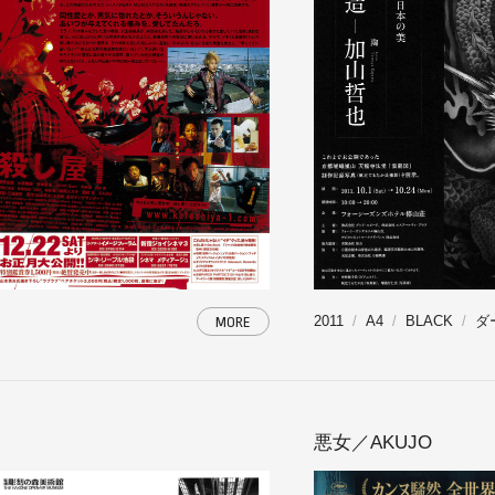
2011
A4
BLACK
ダ
MORE
悪女／AKUJO