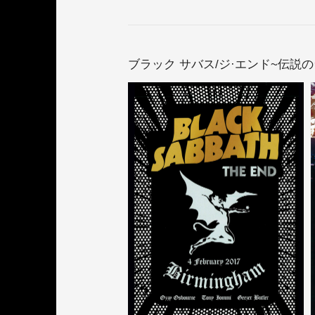
ブラック サバス/ジ·エンド~伝説