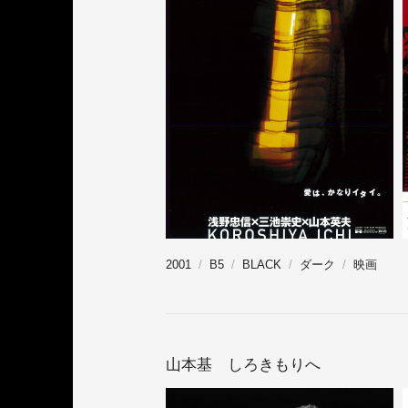
2001
B5
BLACK
ダーク
映画
山本基 しろきもりへ