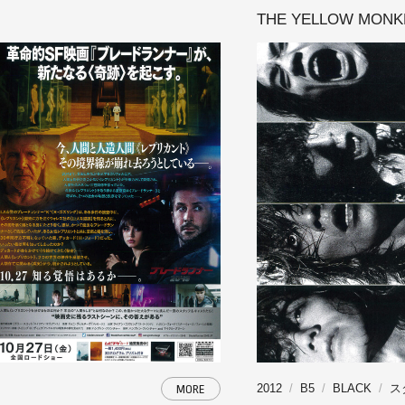
THE YELLOW MONKE
2012
B5
BLACK
ス
MORE